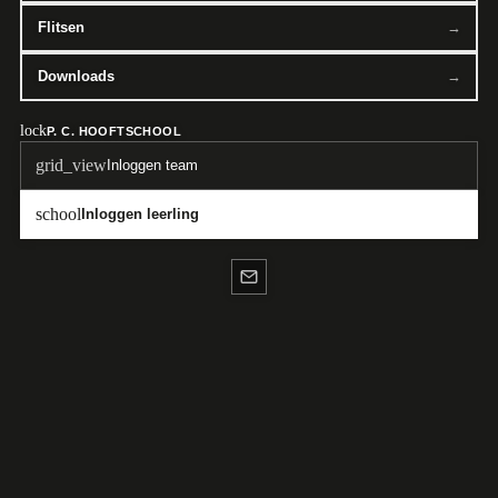
Flitsen
Downloads
lock
P. C. HOOFTSCHOOL
grid_view
Inloggen team
school
Inloggen leerling